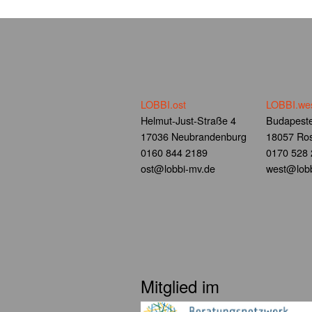
LOBBI.ost
LOBBI.we
Helmut-Just-Straße 4
Budapeste
17036 Neubrandenburg
18057 Ros
0160 844 2189
0170 528
ost@lobbi-mv.de
west@lobb
Mitglied im