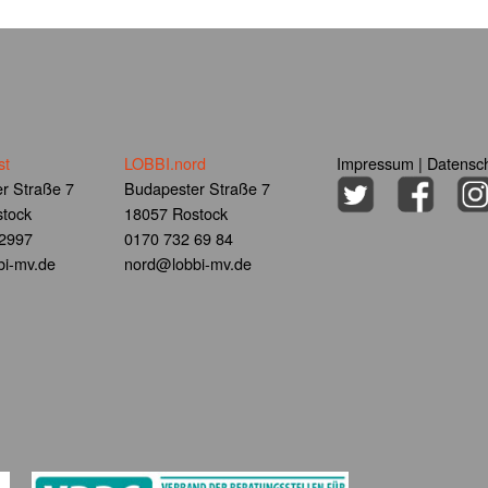
st
LOBBI.nord
Impressum
|
Datensch
r Straße 7
Budapester Straße 7
tock
18057 Rostock
 2997
0170 732 69 84
i-mv.de
nord@lobbi-mv.de