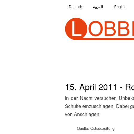
Deutsch
العربية
English
15. April 2011 - R
In der Nacht versuchen Unbekannte mit Plastersteinen die Fensterfront des Büros des SPD-Landtagsabgeordneten Jochen
Schulte einzuschlagen. Dabei g
von Anschlägen.
Quelle: Ostseezeitung