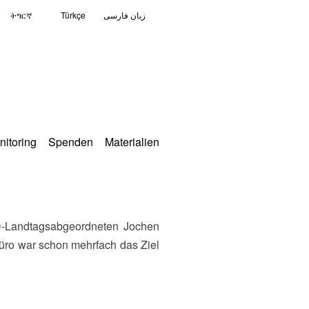
ትግርኛ
Türkçe
زبان فارسی
nitoring
Spenden
Materialien
üro war schon mehrfach das Ziel