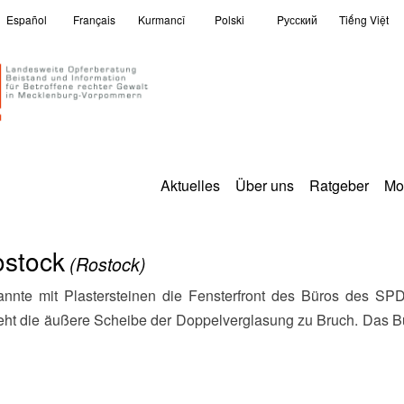
Español
Français
Kurmancî
Polski
Pусский
Tiếng Việt
Aktuelles
Über uns
Ratgeber
Mo
ostock
(Rostock)
eht die äußere Scheibe der Doppelverglasung zu Bruch. Das B