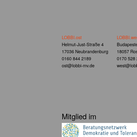
LOBBI.ost
LOBBI.we
Helmut-Just-Straße 4
Budapeste
17036 Neubrandenburg
18057 Ros
0160 844 2189
0170 528
ost@lobbi-mv.de
west@lobb
Mitglied im