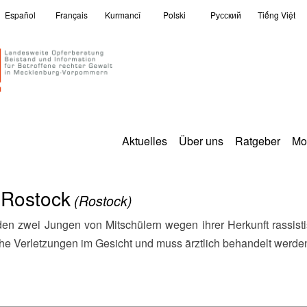
Español
Français
Kurmancî
Polski
Pусский
Tiếng Việt
Aktuelles
Über uns
Ratgeber
Mo
 Rostock
(Rostock)
iche Verletzungen im Gesicht und muss ärztlich behandelt werde