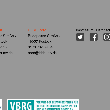
st
LOBBI.nord
Impressum
|
Datensch
r Straße 7
Budapester Straße 7
tock
18057 Rostock
 2997
0170 732 69 84
i-mv.de
nord@lobbi-mv.de