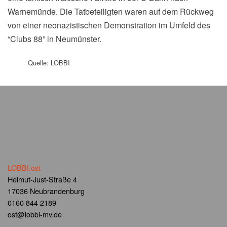
Warnemünde. Die Tatbeteiligten waren auf dem Rückweg
von einer neonazistischen Demonstration im Umfeld des
“Clubs 88” in Neumünster.
Quelle: LOBBI
LOBBI.ost
Helmut-Just-Straße 4
17036 Neubrandenburg
0160 844 2189
ost@lobbi-mv.de