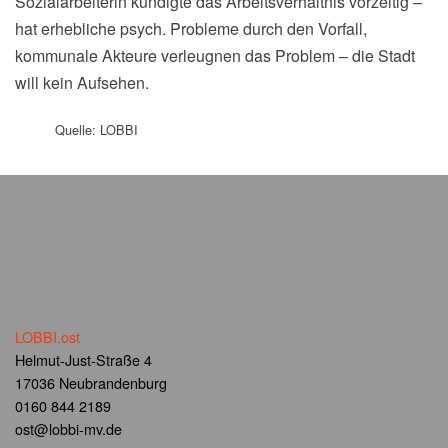
Sozialarbeiterin kündigte das Arbeitsverhältnis vorzeitig –
hat erhebliche psych. Probleme durch den Vorfall,
kommunale Akteure verleugnen das Problem – die Stadt
will kein Aufsehen.
Quelle: LOBBI
LOBBI.ost
Helmut-Just-Straße 4
17036 Neubrandenburg
0160 844 2189
ost@lobbi-mv.de