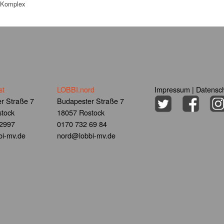
, Komplex
st
LOBBI.nord
Impressum
|
Datensch
r Straße 7
Budapester Straße 7
tock
18057 Rostock
 2997
0170 732 69 84
i-mv.de
nord@lobbi-mv.de