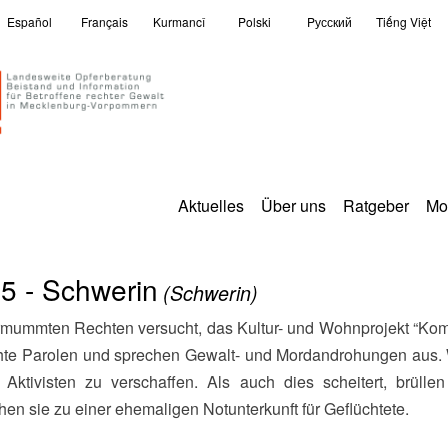
Español
Français
Kurmancî
Polski
Pусский
Tiếng Việt
Aktuelles
Über uns
Ratgeber
Mo
5 - Schwerin
(Schwerin)
rechte Parolen und sprechen Gewalt- und Mordandrohungen aus. 
tivisten zu verschaffen. Als auch dies scheitert, brülle
n sie zu einer ehemaligen Notunterkunft für Geflüchtete.