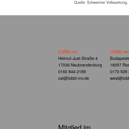
Quelle: Schweriner Volkszeitung
LOBBI.ost
LOBBI.we
Helmut-Just-Straße 4
Budapeste
17036 Neubrandenburg
18057 Ros
0160 844 2189
0170 528
ost@lobbi-mv.de
west@lobb
Mitglied im