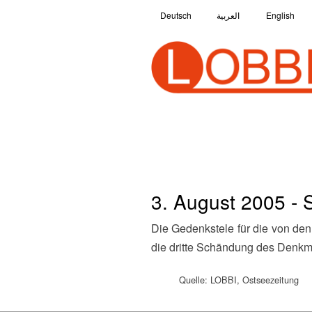
Deutsch
العربية
English
3. August 2005 - 
Die Gedenkstele für die von den Nationalsozialisten ermordeten Jüdinnen und Juden in Stralsund wird erneut beschmiert. Es ist
die dritte Schändung des Denkma
Quelle: LOBBI, Ostseezeitung