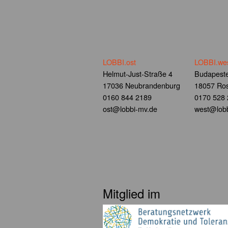
LOBBI.ost
LOBBI.we
Helmut-Just-Straße 4
Budapeste
17036 Neubrandenburg
18057 Ros
0160 844 2189
0170 528
ost@lobbi-mv.de
west@lobb
Mitglied im