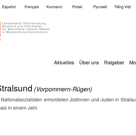
Español
Français
Kurmancî
Polski
Pусский
Tiếng Việt
Aktuelles
Über uns
Ratgeber
Mo
Stralsund
(Vorpommern-Rügen)
ls in einem Jahr.