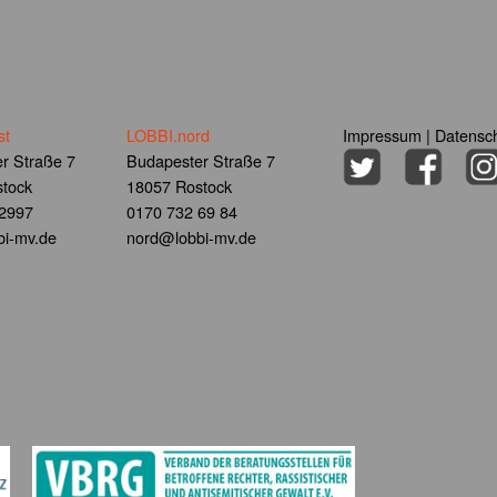
st
LOBBI.nord
Impressum
|
Datensch
r Straße 7
Budapester Straße 7
tock
18057 Rostock
 2997
0170 732 69 84
i-mv.de
nord@lobbi-mv.de