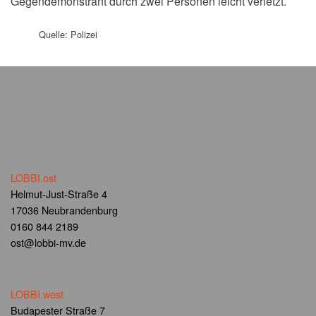
Gegendemonstrant durch zwei Personen leicht verletzt.
Quelle: Polizei
LOBBI.ost
Helmut-Just-Straße 4
17036 Neubrandenburg
0160 844 2189
ost@lobbi-mv.de
LOBBI.west
Budapester Straße 7