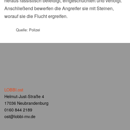
heraus rassistisch beleidigt, eingeschüchtert und verfolgt.
Anschließend bewerfen die Angreifer sie mit Steinen,
worauf sie die Flucht ergreifen.
Quelle: Polizei
LOBBI.ost
Helmut-Just-Straße 4
17036 Neubrandenburg
0160 844 2189
ost@lobbi-mv.de