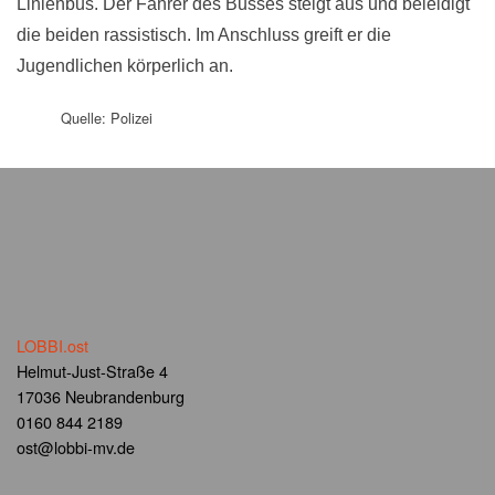
Linienbus. Der Fahrer des Busses steigt aus und beleidigt
die beiden rassistisch. Im Anschluss greift er die
Jugendlichen körperlich an.
Quelle: Polizei
LOBBI.ost
Helmut-Just-Straße 4
17036 Neubrandenburg
0160 844 2189
ost@lobbi-mv.de