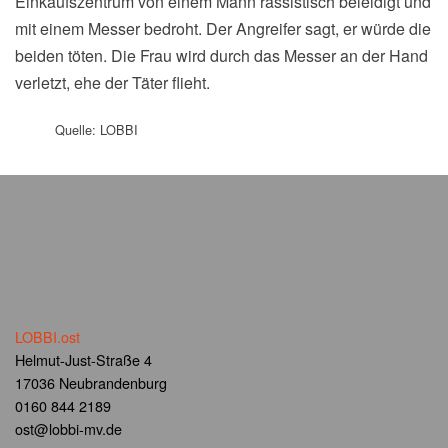
Einkaufszentrum von einem Mann rassistisch beleidigt und
mit einem Messer bedroht. Der Angreifer sagt, er würde die
beiden töten. Die Frau wird durch das Messer an der Hand
verletzt, ehe der Täter flieht.
Quelle: LOBBI
LOBBI.ost
Helmut-Just-Straße 4
17036 Neubrandenburg
0160 844 2189
ost@lobbi-mv.de