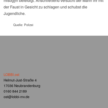
misogyn beleidigt. Anschließend versucht der Mann ihr mit
der Faust in Gesicht zu schlagen und schubst die
Jugendliche.
Quelle: Polizei
LOBBI.ost
Helmut-Just-Straße 4
17036 Neubrandenburg
0160 844 2189
ost@lobbi-mv.de