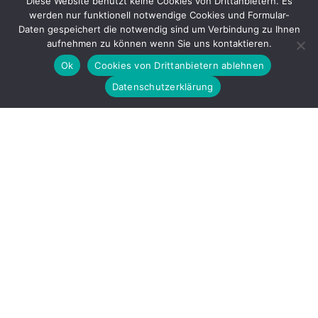
Diese Website benutzt keine Cookies von Drittanbietern. Es
werden nur funktionell notwendige Cookies und Formular-
Gefördert durch
Daten gespeichert die notwendig sind um Verbindung zu Ihnen
aufnehmen zu können wenn Sie uns kontaktieren.
Ok
Cookies von Drittanbietern ablehnen
Datenschutzerklärung
Copyright © 2026 by LOBBI – Für Betroffene rechter Gewalt