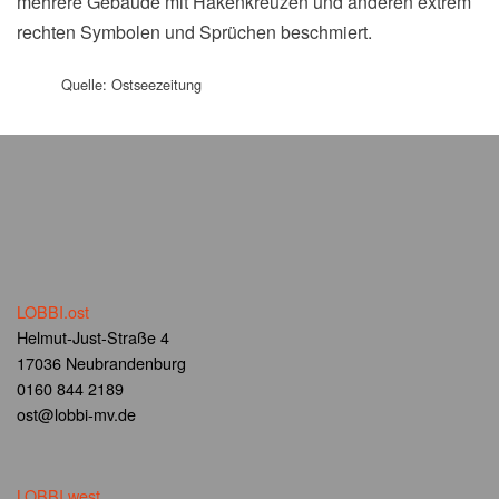
mehrere Gebäude mit Hakenkreuzen und anderen extrem
rechten Symbolen und Sprüchen beschmiert.
Quelle: Ostseezeitung
LOBBI.ost
Helmut-Just-Straße 4
17036 Neubrandenburg
0160 844 2189
ost@lobbi-mv.de
LOBBI.west