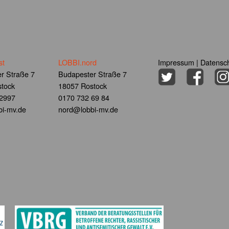
st
LOBBI.nord
Impressum
|
Datensch
r Straße 7
Budapester Straße 7
tock
18057 Rostock
 2997
0170 732 69 84
i-mv.de
nord@lobbi-mv.de