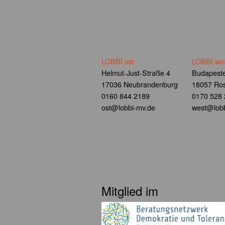
LOBBI.ost
LOBBI.we
Helmut-Just-Straße 4
Budapeste
17036 Neubrandenburg
18057 Ros
0160 844 2189
0170 528
ost@lobbi-mv.de
west@lobb
Mitglied im