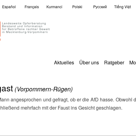
Español
Français
Kurmancî
Polski
Pусский
Tiếng Việt
Aktuelles
Über uns
Ratgeber
Mo
gast
(Vorpommern-Rügen)
hließend mehrfach mit der Faust ins Gesicht geschlagen.