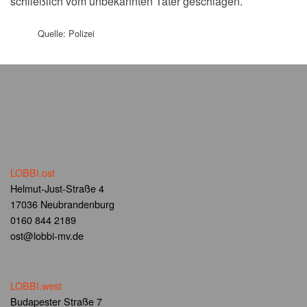
schließlich vom unbekannten Täter geschlagen.
Quelle: Polizei
LOBBI.ost
Helmut-Just-Straße 4
17036 Neubrandenburg
0160 844 2189
ost@lobbi-mv.de
LOBBI.west
Budapester Straße 7