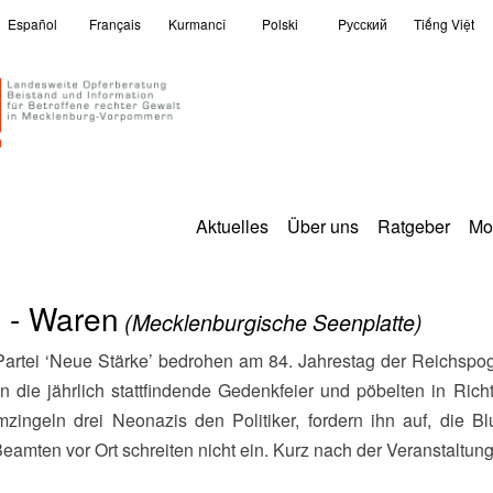
Español
Français
Kurmancî
Polski
Pусский
Tiếng Việt
Aktuelles
Über uns
Ratgeber
Mo
 - Waren
(Mecklenburgische Seenplatte)
n die jährlich stattfindende Gedenkfeier und pöbelten in Ric
mzingeln drei Neonazis den Politiker, fordern ihn auf, die 
amten vor Ort schreiten nicht ein. Kurz nach der Veranstaltung