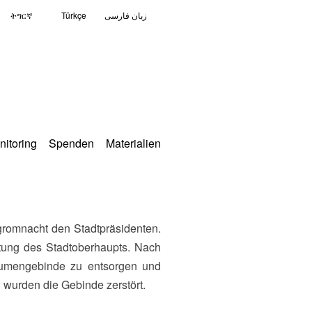
ትግርኛ
Türkçe
زبان فارسی
nitoring
Spenden
Materialien
htung des Stadtoberhaupts. Nach
Blumengebinde zu entsorgen und
 wurden die Gebinde zerstört.