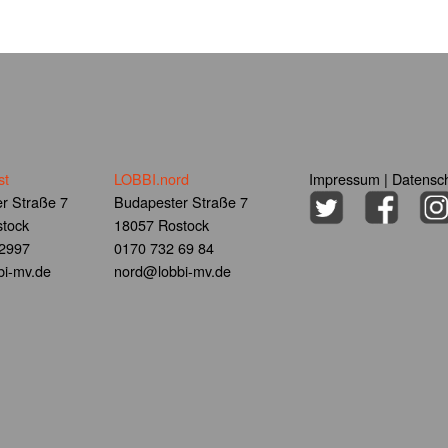
st
LOBBI.nord
Impressum
|
Datensch
r Straße 7
Budapester Straße 7
tock
18057 Rostock
 2997
0170 732 69 84
i-mv.de
nord@lobbi-mv.de