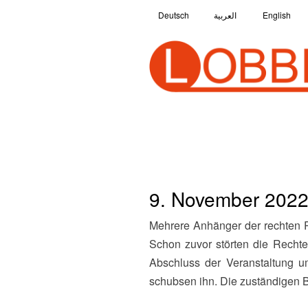
Deutsch
العربية
English
9. November 2022
Mehrere Anhänger der rechten Partei ‘Neue Stärke’ bedrohen am 84. Jahrestag der Reichspogromnacht den Stadtpräsidenten.
Schon zuvor störten die Rechte
Abschluss der Veranstaltung u
schubsen ihn. Die zuständigen Be