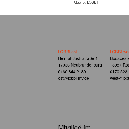
Quelle: LOBBI
LOBBI.ost
LOBBI.we
Helmut-Just-Straße 4
Budapeste
17036 Neubrandenburg
18057 Ros
0160 844 2189
0170 528
ost@lobbi-mv.de
west@lobb
Mitglied im