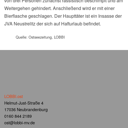
von drei Personen zunächst rassistisch beschimpft und am
Weitergehen gehindert. Anschließend wird er mit einer
Bierflasche geschlagen. Der Haupttäter ist ein Insasse der
JVA Neustrelitz der sich auf Hafturlaub befindet.
Quelle: Ostseezeitung, LOBBI
LOBBI.ost
Helmut-Just-Straße 4
17036 Neubrandenburg
0160 844 2189
ost@lobbi-mv.de