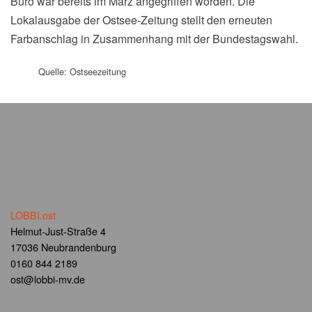
Büro war bereits im März angegriffen worden. Die
Lokalausgabe der Ostsee-Zeitung stellt den erneuten
Farbanschlag in Zusammenhang mit der Bundestagswahl.
Quelle: Ostseezeitung
LOBBI.ost
Helmut-Just-Straße 4
17036 Neubrandenburg
0160 844 2189
ost@lobbi-mv.de