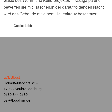
Gäste des Wohn- und Kulturprojektes TIKOzigalpa und
bewerfen sie mit Flaschen.In der darauf folgenden Nacht
wird das Gebäude mit einem Hakenkreuz beschmiert.
Quelle: Lobbi
LOBBI.ost
Helmut-Just-Straße 4
17036 Neubrandenburg
0160 844 2189
ost@lobbi-mv.de