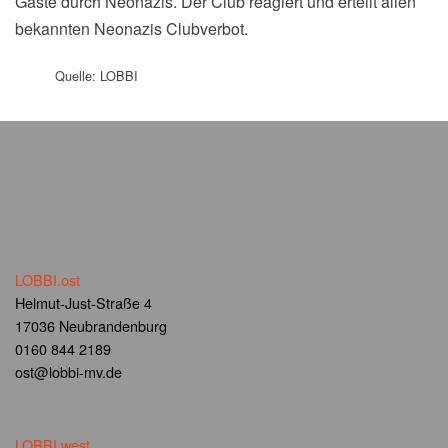
Gäste durch Neonazis. Der Club reagiert und erteilt allen
bekannten Neonazis Clubverbot.
Quelle: LOBBI
LOBBI.ost
Helmut-Just-Straße 4
17036 Neubrandenburg
0160 844 2189
ost@lobbi-mv.de
LOBBI.west