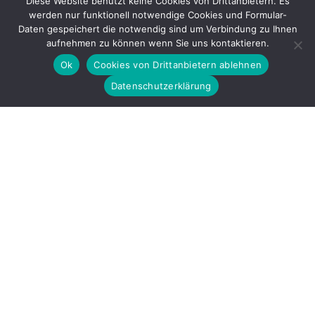
Diese Website benutzt keine Cookies von Drittanbietern. Es
werden nur funktionell notwendige Cookies und Formular-
Gefördert durch
Daten gespeichert die notwendig sind um Verbindung zu Ihnen
aufnehmen zu können wenn Sie uns kontaktieren.
Ok
Cookies von Drittanbietern ablehnen
Datenschutzerklärung
Copyright © 2026 by LOBBI – Für Betroffene rechter Gewalt