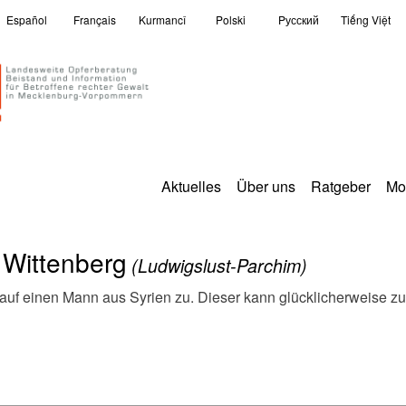
Español
Français
Kurmancî
Polski
Pусский
Tiếng Việt
Aktuelles
Über uns
Ratgeber
Mo
 Wittenberg
(Ludwigslust-Parchim)