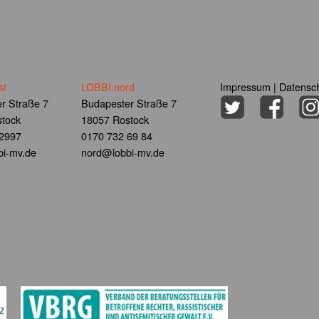
st
LOBBI.nord
Impressum
|
Datensch
r Straße 7
Budapester Straße 7
tock
18057 Rostock
 2997
0170 732 69 84
i-mv.de
nord@lobbi-mv.de