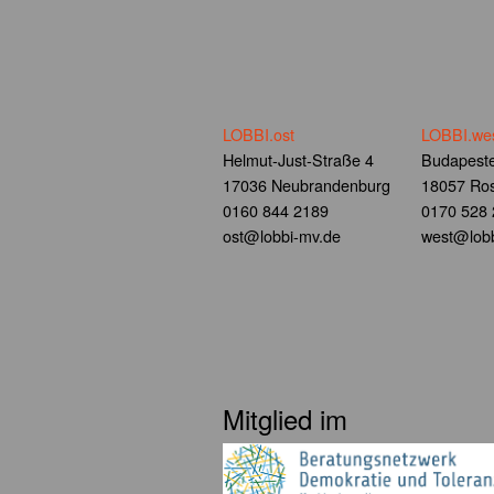
LOBBI.ost
LOBBI.we
Helmut-Just-Straße 4
Budapeste
17036 Neubrandenburg
18057 Ros
0160 844 2189
0170 528
ost@lobbi-mv.de
west@lobb
Mitglied im