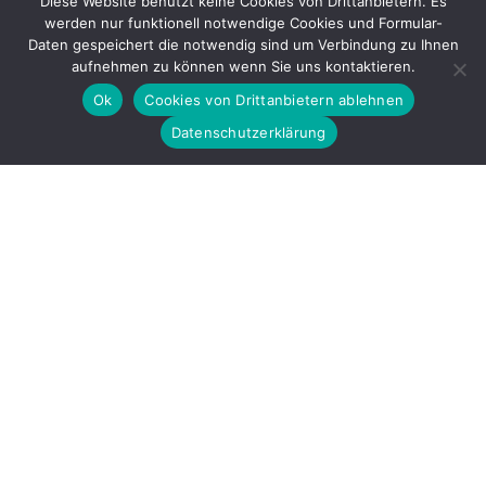
Diese Website benutzt keine Cookies von Drittanbietern. Es
werden nur funktionell notwendige Cookies und Formular-
Gefördert durch
Daten gespeichert die notwendig sind um Verbindung zu Ihnen
aufnehmen zu können wenn Sie uns kontaktieren.
Ok
Cookies von Drittanbietern ablehnen
Datenschutzerklärung
Copyright © 2026 by LOBBI – Für Betroffene rechter Gewalt