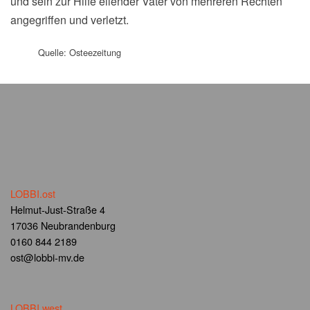
und sein zur Hilfe eilender Vater von mehreren Rechten
angegriffen und verletzt.
Quelle: Osteezeitung
LOBBI.ost
Helmut-Just-Straße 4
17036 Neubrandenburg
0160 844 2189
ost@lobbi-mv.de
LOBBI.west