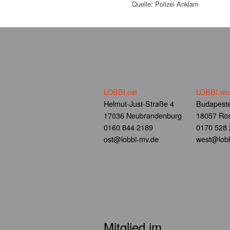
Quelle: Polizei Anklam
LOBBI.ost
LOBBI.we
Helmut-Just-Straße 4
Budapeste
17036 Neubrandenburg
18057 Ros
0160 844 2189
0170 528
ost@lobbi-mv.de
west@lobb
Mitglied im