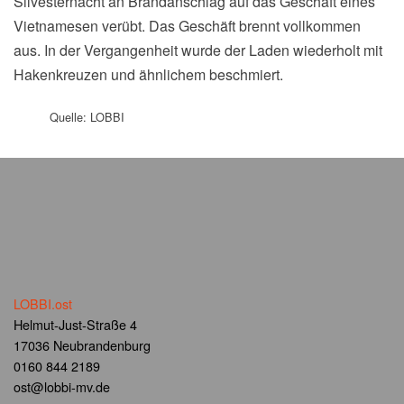
Silvesternacht an Brandanschlag auf das Geschäft eines
Vietnamesen verübt. Das Geschäft brennt vollkommen
aus. In der Vergangenheit wurde der Laden wiederholt mit
Hakenkreuzen und ähnlichem beschmiert.
Quelle: LOBBI
LOBBI.ost
Helmut-Just-Straße 4
17036 Neubrandenburg
0160 844 2189
ost@lobbi-mv.de