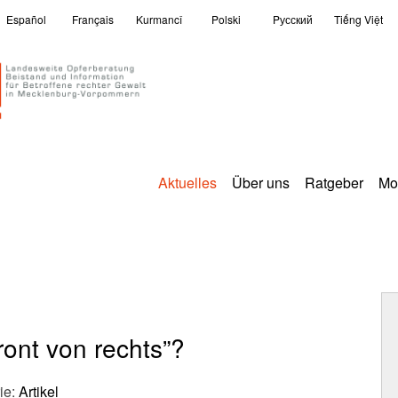
Español
Français
Kurmancî
Polski
Pусский
Tiếng Việt
Aktuelles
Über uns
Ratgeber
Mo
ront von rechts”?
ie:
Artikel