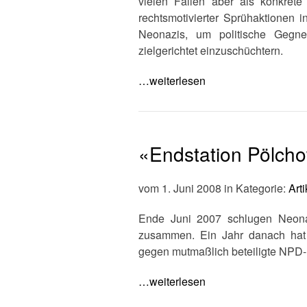
vielen Fällen aber als konkret
rechtsmotivierter Sprühaktionen i
Neonazis, um politische Gegne
zielgerichtet einzuschüchtern.
…weiterlesen
«Endstation Pölch
vom 1. Juni 2008 in Kategorie:
Arti
Ende Juni 2007 schlugen Neonaz
zusammen. Ein Jahr danach hat 
gegen mutmaßlich beteiligte NPD
…weiterlesen