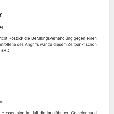
r
kel
richt Rostock die Berufungsverhandlung gegen einen
 Betroffene des Angriffs war zu diesem Zeitpunkt schon
r BRD.
kel
Hessen sind im Juli die langjährigen Gemeindeund