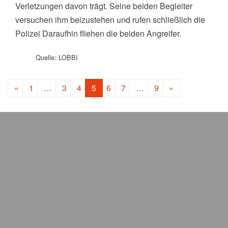
Verletzungen davon trägt. Seine beiden Begleiter
versuchen ihm beizustehen und rufen schließlich die
Polizei Daraufhin fliehen die beiden Angreifer.
Quelle: LOBBI
Beitragsnavigation
«
1
…
3
4
5
6
7
…
9
»