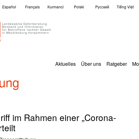
Español
Français
Kurmancî
Polski
Pусский
Tiếng Việt
Aktuelles
Über uns
Ratgeber
Mo
lung
riff im Rahmen einer „Corona-
teilt