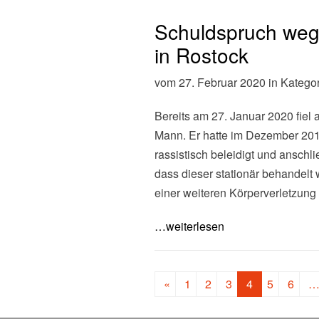
Schuldspruch wege
in Rostock
vom 27. Februar 2020 in Katego
Bereits am 27. Januar 2020 fiel
Mann. Er hatte im Dezember 2018
rassistisch beleidigt und ansc
dass dieser stationär behandel
einer weiteren Körperverletzung
…weiterlesen
Beitragsnavigation
«
1
2
3
4
5
6