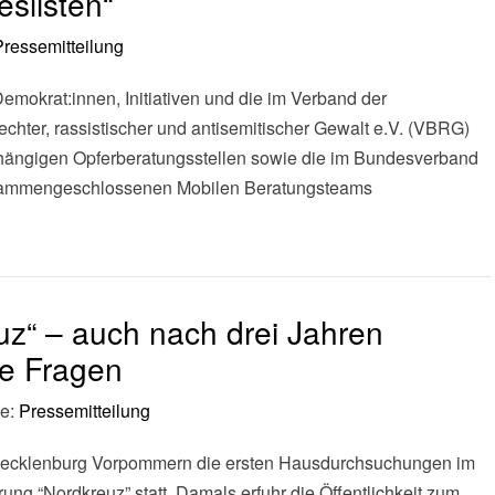
slisten“
Pressemitteilung
emokrat:innen, Initiativen und die im Verband der
rechter, rassistischer und antisemitischer Gewalt e.V. (VBRG)
ngigen Opferberatungsstellen sowie die im Bundesverband
usammengeschlossenen Mobilen Beratungsteams
z“ – auch nach drei Jahren
ne Fragen
ie:
Pressemitteilung
Mecklenburg Vorpommern die ersten Hausdurchsuchungen im
g “Nordkreuz” statt. Damals erfuhr die Öffentlichkeit zum