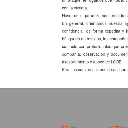
un ataque, le rogamos que nos lo c
con la víctima.
Nosotros le garantizamos, en todo c
En general, orientamos nuestra a
confidencial, de forma expedita y 
búsqueda de testigos, le acompañam
contacto con profesionales que prest
compañía, observación y documenta
asesoramiento y apoyo de LOBBI.
Para las conversaciones de asesoram
LOBBI.ost
LOBBI.we