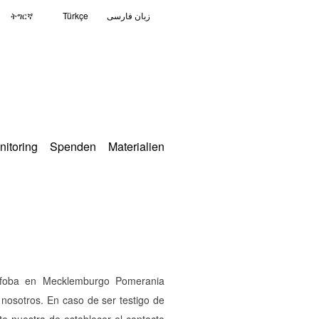
ትግርኛ
Türkçe
زبان فارسی
nitoring
Spenden
Materialien
mófoba en Mecklemburgo Pomerania
 nosotros. En caso de ser testigo de