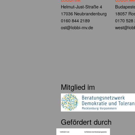
Helmut-Just-Straße 4
Budapeste
17036 Neubrandenburg
18057 Ros
0160 844 2189
0170 528
ost@lobbi-mv.de
west@lobb
Mitglied im
Gefördert durch