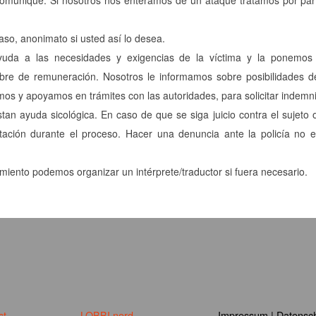
omunique. Si nosotros nos enteramos de un ataque tratamos por part
aso, anonimato si usted así lo desea.
yuda a las necesidades y exigencias de la víctima y la ponemos 
libre de remuneración. Nosotros le informamos sobre posibilidades
os y apoyamos en trámites con las autoridades, para solicitar indemn
an ayuda sicológica. En caso de que se siga juicio contra el sujeto o
ción durante el proceso. Hacer una denuncia ante la policía no es
iento podemos organizar un intérprete/traductor si fuera necesario.
st
LOBBI.nord
Impressum
|
Datensch