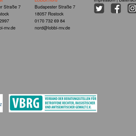
r Straße 7
Budapester Straße 7
tock
18057 Rostock
 2997
0170 732 69 84
i-mv.de
nord@lobbi-mv.de