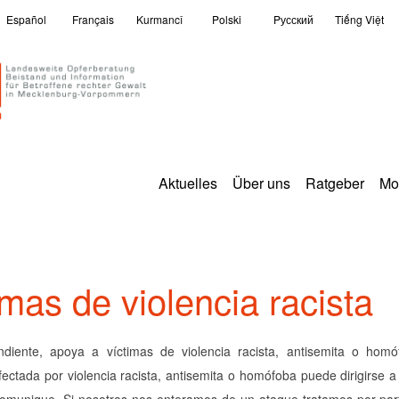
Español
Français
Kurmancî
Polski
Pусский
Tiếng Việt
Aktuelles
Über uns
Ratgeber
Mo
mas de violencia racista
ndiente, apoya a víctimas de violencia racista, antisemita o ho
fectada por violencia racista, antisemita o homófoba puede dirigirse a