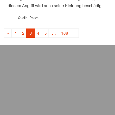
diesem Angriff wird auch seine Kleidung beschädigt.
Quelle: Polizei
Beitragsnavigation
«
1
2
3
4
5
…
168
»