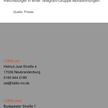
Reichsbürger in einer Telegram-Gruppe Morddrohungen.
Quelle: Presse
LOBBI.ost
Helmut-Just-Straße 4
17036 Neubrandenburg
0160 844 2189
ost@lobbi-mv.de
LOBBI.west
Budapester Straße 7