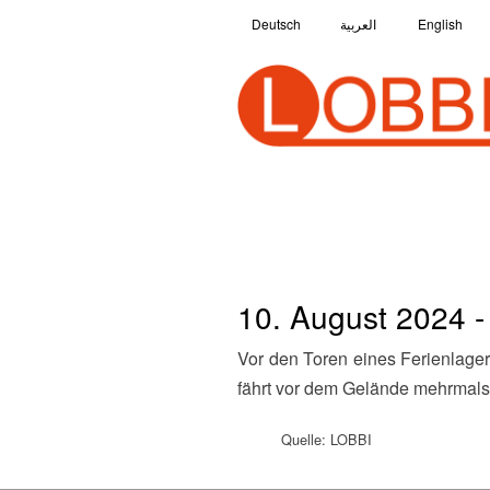
Deutsch
العربية
English
10. August 2024 
Vor den Toren eines Ferienlagers für Kinder und Jugendliche fährt ein vollbesetzter PKW mit jungen Skinheads vor. Der Wagen
fährt vor dem Gelände mehrmals
Quelle: LOBBI