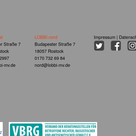
st
LOBBI.nord
Impressum
|
Datensch
r Straße 7
Budapester Straße 7
tock
18057 Rostock
 2997
0170 732 69 84
i-mv.de
nord@lobbi-mv.de