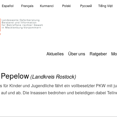
Español
Français
Kurmancî
Polski
Pусский
Tiếng Việt
Aktuelles
Über uns
Ratgeber
Mo
- Pepelow
(Landkreis Rostock)
 auf und ab. Die Insassen bedrohen und beleidigen dabei Teil