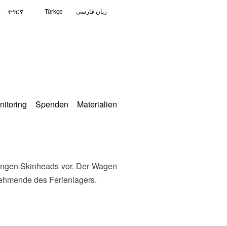
ትግርኛ
Türkçe
زبان فارسی
nitoring
Spenden
Materialien
nehmende des Ferienlagers.