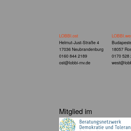
LOBBI.ost
LOBBI.we
Helmut-Just-Straße 4
Budapeste
17036 Neubrandenburg
18057 Ros
0160 844 2189
0170 528
ost@lobbi-mv.de
west@lobb
Mitglied im