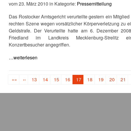
vom 23. März 2010 in Kategorie:
Pressemitteilung
Das Rostocker Amtsgericht verurteilte gestern ein Mitglied
rechten Szene wegen vorsätzlicher Körperverletzung zu e
Geldstrafe. Der Verurteilte hatte am 6. Dezember 2008
Friedland im Landkreis Mecklenburg-Strelitz ei
Konzertbesucher angegriffen.
…weiterlesen
««
‹‹
13
14
15
16
17
18
19
20
21